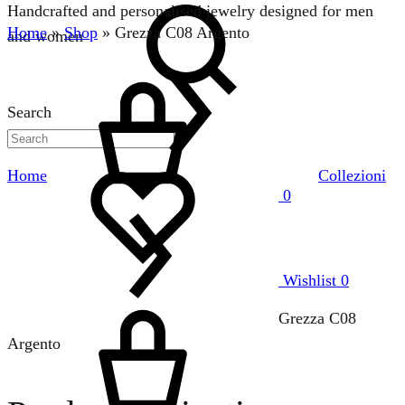
Handcrafted and personalised jewelry designed for men
Home
»
Shop
»
Grezza C08 Argento
and women
Search
Home
Collezioni
0
Wishlist
0
Grezza C08
Argento