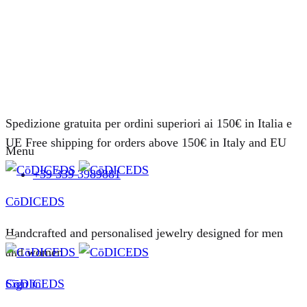
Spedizione gratuita per ordini superiori ai 150€ in Italia e
UE
Free shipping for orders above 150€ in Italy and EU
Menu
+39 339 3989881
CōDICEDS
Handcrafted and personalised jewelry designed for men
and women
Sign in
CōDICEDS