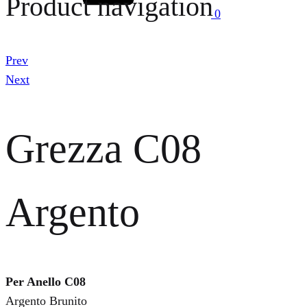
Product navigation
0
Prev
Next
Grezza C08
Argento
Per Anello C08
Argento Brunito